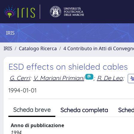
IRIS
IRIS
Catalogo Ricerca
4 Contributo in Atti di Conveg
ESD effects on shielded cables
G. Cerri
;
V. Mariani Primiani
;
R. De Leo
;
1994-01-01
Scheda breve
Scheda completa
Sched
Anno di pubblicazione
1994