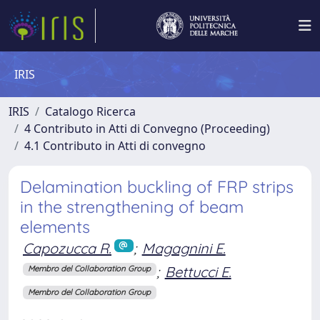
IRIS
IRIS
Catalogo Ricerca
4 Contributo in Atti di Convegno (Proceeding)
4.1 Contributo in Atti di convegno
Delamination buckling of FRP strips
in the strengthening of beam
elements
Capozucca R.
;
Magagnini E.
;
Bettucci E.
Membro del Collaboration Group
Membro del Collaboration Group