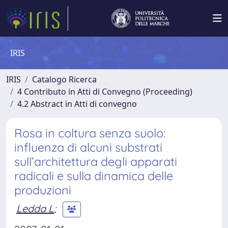
IRIS
IRIS
Catalogo Ricerca
4 Contributo in Atti di Convegno (Proceeding)
4.2 Abstract in Atti di convegno
Rosa in coltura senza suolo:
influenza di alcuni substrati
sull’architettura degli apparati
radicali e sulla dinamica delle
produzioni
Ledda L
;