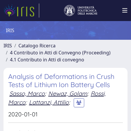
IRIS
IRIS
Catalogo Ricerca
4 Contributo in Atti di Convegno (Proceeding)
4.1 Contributo in Atti di convegno
Analysis of Deformations in Crush
Tests of Lithium Ion Battery Cells
Sasso, Marco
;
Newaz, Golam
;
Rossi,
Marco
;
Lattanzi, Attilio
;
2020-01-01