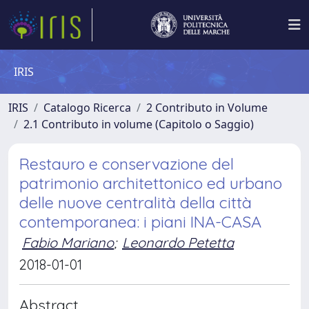
IRIS
IRIS
Catalogo Ricerca
2 Contributo in Volume
2.1 Contributo in volume (Capitolo o Saggio)
Restauro e conservazione del
patrimonio architettonico ed urbano
delle nuove centralità della città
contemporanea: i piani INA-CASA
Fabio Mariano
;
Leonardo Petetta
2018-01-01
Abstract