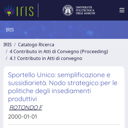
IRIS
IRIS
Catalogo Ricerca
4 Contributo in Atti di Convegno (Proceeding)
4.1 Contributo in Atti di convegno
Sportello Unico: semplificazione e
sussidiarietà. Nodo strategico per le
politiche degli insediamenti
produttivi
ROTONDO F
2000-01-01