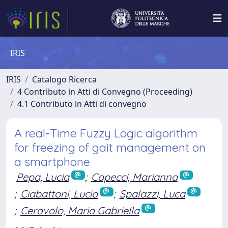
IRIS
IRIS
Catalogo Ricerca
4 Contributo in Atti di Convegno (Proceeding)
4.1 Contributo in Atti di convegno
A real-Time Fuzzy Logic algorithm
for freezing of gait management on
a smartphone
Pepa, Lucia
;
Capecci, Marianna
;
Ciabattoni, Lucio
;
Spalazzi, Luca
;
Ceravolo, Maria Gabriella