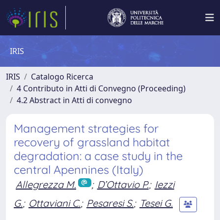
IRIS
IRIS
Catalogo Ricerca
4 Contributo in Atti di Convegno (Proceeding)
4.2 Abstract in Atti di convegno
Management strategies for
recovery of grassland habitat
degradation: a case study in the
central Apennines (Italy)
Allegrezza M.
;
D’Ottavio P.
;
Iezzi
G.
;
Ottaviani C.
;
Pesaresi S.
;
Tesei G.