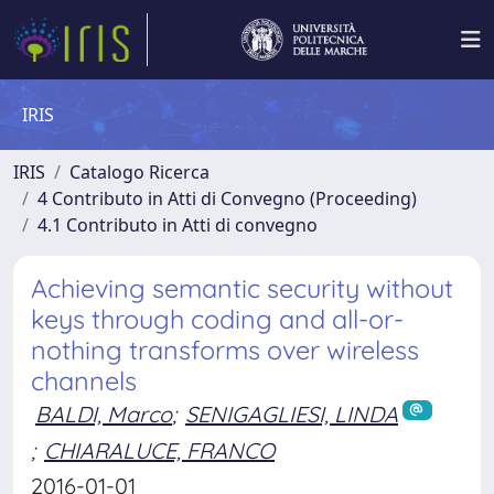
IRIS
IRIS
Catalogo Ricerca
4 Contributo in Atti di Convegno (Proceeding)
4.1 Contributo in Atti di convegno
Achieving semantic security without
keys through coding and all-or-
nothing transforms over wireless
channels
BALDI, Marco
;
SENIGAGLIESI, LINDA
;
CHIARALUCE, FRANCO
2016-01-01