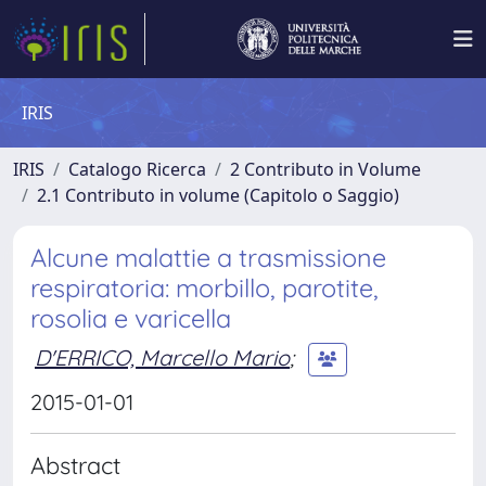
IRIS
IRIS
Catalogo Ricerca
2 Contributo in Volume
2.1 Contributo in volume (Capitolo o Saggio)
Alcune malattie a trasmissione
respiratoria: morbillo, parotite,
rosolia e varicella
D'ERRICO, Marcello Mario
;
2015-01-01
Abstract