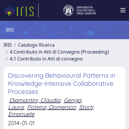
IRIS
IRIS
Catalogo Ricerca
4 Contributo in Atti di Convegno (Proceeding)
4.1 Contributo in Atti di convegno
Discovering Behavioural Patterns in
Knowledge-Intensive Collaborative
Processes
Diamantini, Claudia
;
Genga,
Laura
;
Potena, Domenico
;
Storti,
Emanuele
2014-01-01