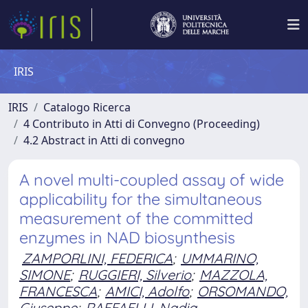
IRIS
IRIS
Catalogo Ricerca
4 Contributo in Atti di Convegno (Proceeding)
4.2 Abstract in Atti di convegno
A novel multi-coupled assay of wide
applicability for the simultaneous
measurement of the committed
enzymes in NAD biosynthesis
ZAMPORLINI, FEDERICA
;
UMMARINO,
SIMONE
;
RUGGIERI, Silverio
;
MAZZOLA,
FRANCESCA
;
AMICI, Adolfo
;
ORSOMANDO,
Giuseppe
;
RAFFAELLI, Nadia