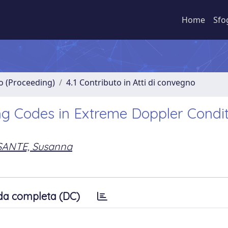
Home
Sfo
no (Proceeding)
4.1 Contributo in Atti di convegno
g Codes in Extreme Doppler Condit
SANTE, Susanna
da completa (DC)