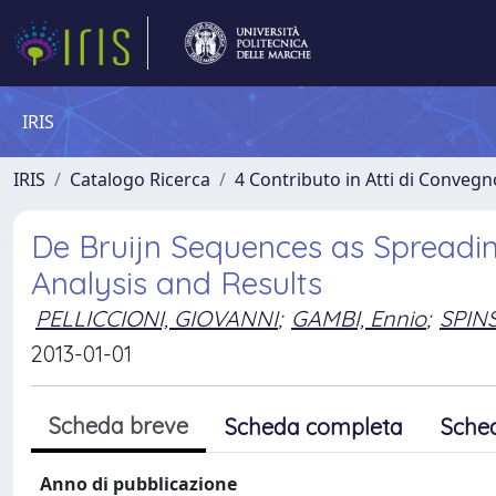
IRIS
IRIS
Catalogo Ricerca
4 Contributo in Atti di Conveg
De Bruijn Sequences as Spreadin
Analysis and Results
PELLICCIONI, GIOVANNI
;
GAMBI, Ennio
;
SPIN
2013-01-01
Scheda breve
Scheda completa
Sche
Anno di pubblicazione