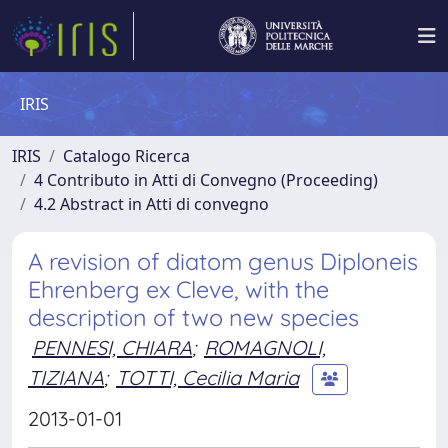
IRIS
IRIS
Catalogo Ricerca
4 Contributo in Atti di Convegno (Proceeding)
4.2 Abstract in Atti di convegno
A revision of diatom genus Diploneis
Ehrenberg ex Cleve, with the
description of two new species
PENNESI, CHIARA
;
ROMAGNOLI,
TIZIANA
;
TOTTI, Cecilia Maria
2013-01-01