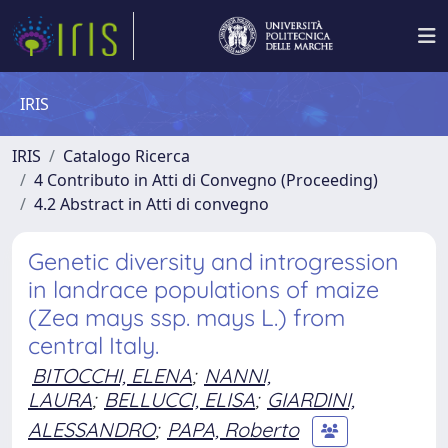
IRIS
IRIS
Catalogo Ricerca
4 Contributo in Atti di Convegno (Proceeding)
4.2 Abstract in Atti di convegno
Genetic diversity and introgression
in landrace populations of maize
(Zea mays ssp. mays L.) from
central Italy.
BITOCCHI, ELENA
;
NANNI,
LAURA
;
BELLUCCI, ELISA
;
GIARDINI,
ALESSANDRO
;
PAPA, Roberto