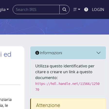
glia
IT
LOGIN
i ed
Informazioni
Utilizza questo identificativo per
citare o creare un link a questo
documento:
https://hdl.handle.net/11566/1250
70
nziaria
Attenzione
a, le