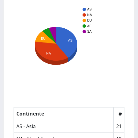
AS
NA
EU
AF
SA
EU
AS
NA
Continente
#
AS - Asia
21