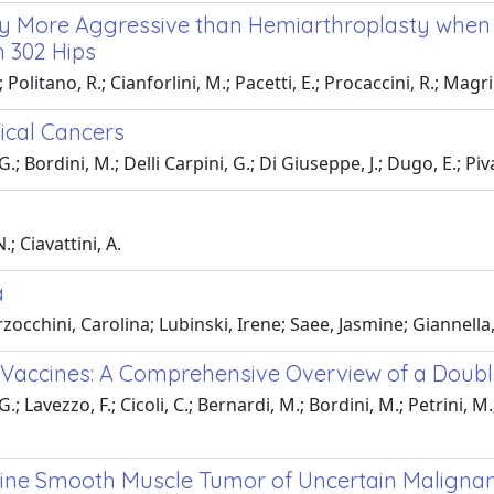
gery More Aggressive than Hemiarthroplasty when
n 302 Hips
.; Politano, R.; Cianforlini, M.; Pacetti, E.; Procaccini, R.; Magr
ical Cancers
G.; Bordini, M.; Delli Carpini, G.; Di Giuseppe, J.; Dugo, E.; Piva,
.; Ciavattini, A.
a
cchini, Carolina; Lubinski, Irene; Saee, Jasmine; Giannella, 
PV Vaccines: A Comprehensive Overview of a Dou
G.; Lavezzo, F.; Cicoli, C.; Bernardi, M.; Bordini, M.; Petrini, M.;
rine Smooth Muscle Tumor of Uncertain Malignan