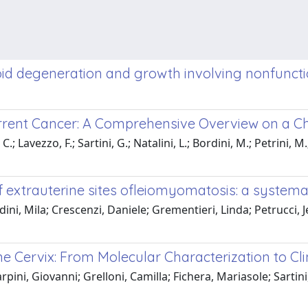
roid degeneration and growth involving nonfun
rent Cancer: A Comprehensive Overview on a Cha
.; Lavezzo, F.; Sartini, G.; Natalini, L.; Bordini, M.; Petrini, M.;
f extrauterine sites ofleiomyomatosis: a systema
ni, Mila; Crescenzi, Daniele; Grementieri, Linda; Petrucci, Je
Cervix: From Molecular Characterization to Clin
rpini, Giovanni; Grelloni, Camilla; Fichera, Mariasole; Sart