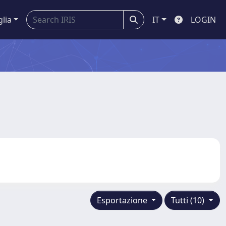
glia
IT
LOGIN
Esportazione
Tutti (10)