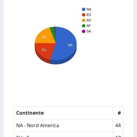
NA
EU
AS
AF
SA
AS
NA
EU
Continente
#
NA - Nord America
44