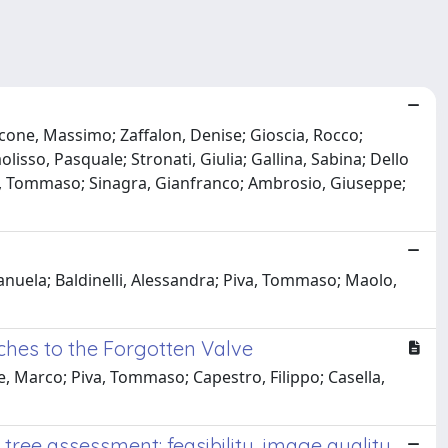
ncone, Massimo; Zaffalon, Denise; Gioscia, Rocco;
isso, Pasquale; Stronati, Giulia; Gallina, Sabina; Dello
iva, Tommaso; Sinagra, Gianfranco; Ambrosio, Giuseppe;
manuela; Baldinelli, Alessandra; Piva, Tommaso; Maolo,
ches to the Forgotten Valve
e, Marco; Piva, Tommaso; Capestro, Filippo; Casella,
tree assessment: feasibility, image quality