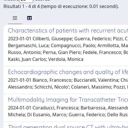
Risultati 1 - 4 di 4 (tempo di esecuzione: 0.01 secondi).
Characteristics of patients with recurrent ac
2023-01-01 Ciliberti, Giuseppe; Guerra, Federico; Pizzi,
Bergamaschi, Luca; Compagnucci, Paolo; Armillotta, Matte
Russo, Antonio; Perna, Gian Piero; Fedele, Francesco; B
Kaski, Juan Carlos; Verdoia, Monica
Echocardiographic changes and quality of lif
2021-01-01 Bianco, Francesco; Bucciarelli, Valentina; Ch
Alessandro; Schicchi, Nicolo’; Colaneri, Massimo; Pozzi,
Multimodality Imaging for Transcatheter Tric
2024-01-01 Coraducci, Francesca; Barbarossa, Alessandro;
Michela; Di Eusanio, Marco; Guerra, Federico; Dello Rus
Third generation dual source CT with ultra-hi