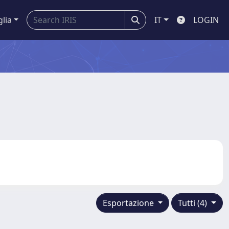
glia
IT
LOGIN
Esportazione
Tutti (4)