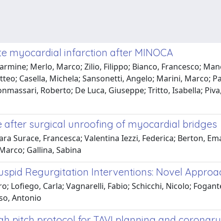
ute myocardial infarction after MINOCA
 Carmine; Merlo, Marco; Zilio, Filippo; Bianco, Francesco; Ma
o; Casella, Michela; Sansonetti, Angelo; Marini, Marco; Paol
onmassari, Roberto; De Luca, Giuseppe; Tritto, Isabella; P
e after surgical unroofing of myocardial bridges
iara Surace, Francesca; Valentina Iezzi, Federica; Berton, E
 Marco; Gallina, Sabina
uspid Regurgitation Interventions: Novel Approa
 Lofiego, Carla; Vagnarelli, Fabio; Schicchi, Nicolo; Fogant
so, Antonio
gh pitch protocol for TAVI planning and coronary 