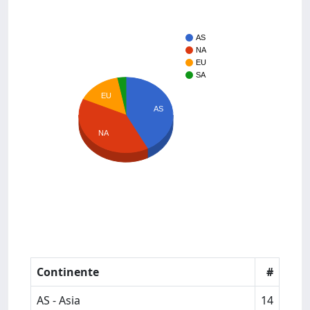
AS
NA
EU
SA
EU
AS
NA
Continente
#
AS - Asia
14