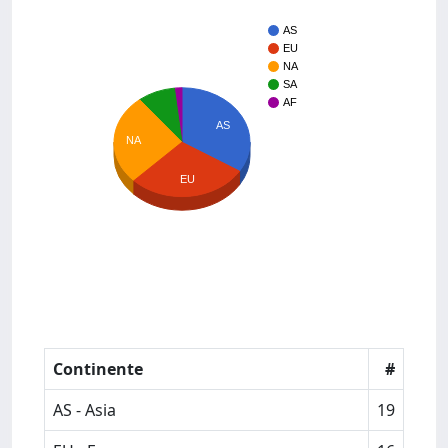
AS
EU
NA
SA
AF
AS
NA
EU
Continente
#
AS - Asia
19