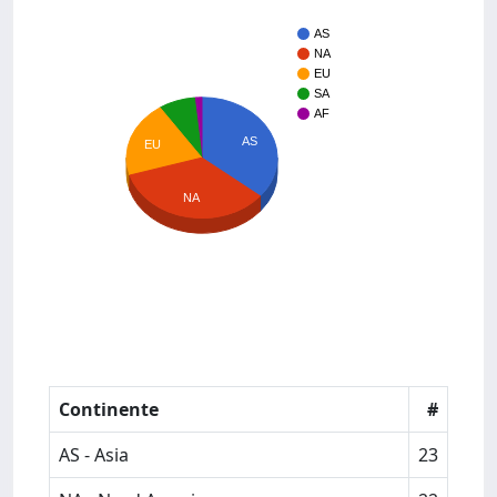
AS
NA
EU
SA
AF
AS
EU
NA
Continente
#
AS - Asia
23