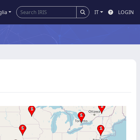
glia
IT
LOGIN