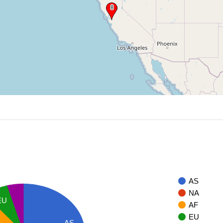
AS
NA
EU
AF
EU
AS