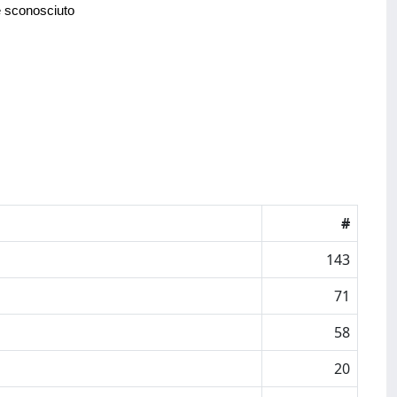
e sconosciuto
#
143
71
58
20