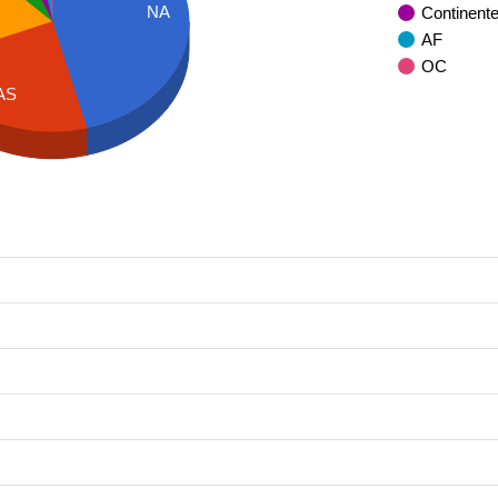
NA
Continent
AF
OC
AS