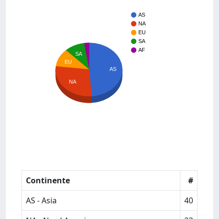
AS
NA
EU
SA
AF
SA
EU
AS
NA
Continente
#
AS - Asia
40