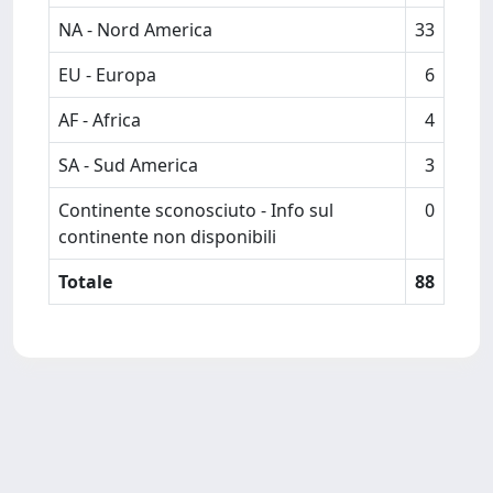
NA - Nord America
33
EU - Europa
6
AF - Africa
4
SA - Sud America
3
Continente sconosciuto - Info sul
0
continente non disponibili
Totale
88
Powered by
IRIS
-
about IRIS
-
Utilizzo dei cookie
-
Privacy
Copyright © 2026