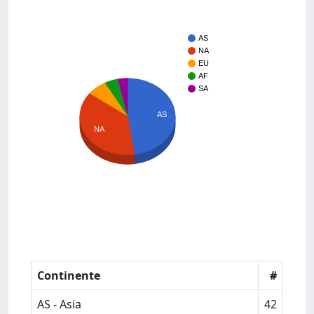
AS
NA
EU
AF
SA
AS
NA
Continente
#
AS - Asia
42