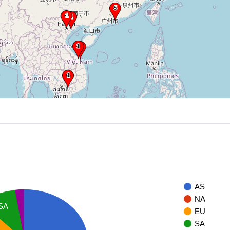
AS
NA
SA
EU
SA