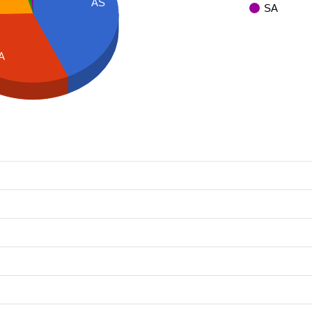
AS
SA
A