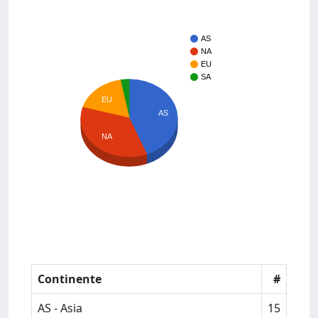
AS
NA
EU
SA
EU
AS
NA
Continente
#
AS - Asia
15