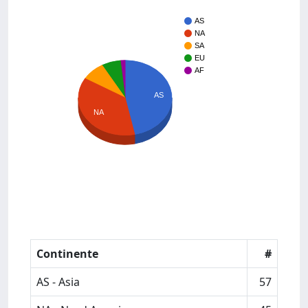
AS
NA
SA
EU
AF
AS
NA
Continente
#
AS - Asia
57