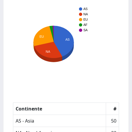
AS
NA
EU
AF
SA
EU
AS
NA
Continente
#
AS - Asia
50