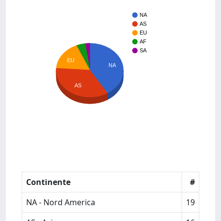
NA
AS
EU
AF
SA
EU
NA
AS
Continente
#
NA - Nord America
19