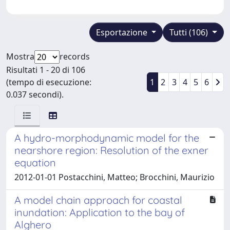
Esportazione
Tutti (106)
Mostra
records
Risultati 1 - 20 di 106
(tempo di esecuzione:
1
2
3
4
5
6
0.037 secondi).
A hydro-morphodynamic model for the
nearshore region: Resolution of the exner
equation
2012-01-01 Postacchini, Matteo; Brocchini, Maurizio
A model chain approach for coastal
inundation: Application to the bay of
Alghero