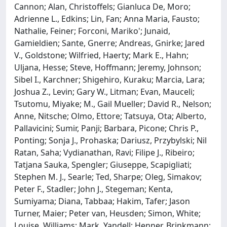
Cannon; Alan, Christoffels; Gianluca De, Moro;
Adrienne L., Edkins; Lin, Fan; Anna Maria, Fausto;
Nathalie, Feiner; Forconi, Mariko'; Junaid,
Gamieldien; Sante, Gnerre; Andreas, Gnirke; Jared
V., Goldstone; Wilfried, Haerty; Mark E., Hahn;
Uljana, Hesse; Steve, Hoffmann; Jeremy, Johnson;
Sibel I., Karchner; Shigehiro, Kuraku; Marcia, Lara;
Joshua Z., Levin; Gary W., Litman; Evan, Mauceli;
Tsutomu, Miyake; M., Gail Mueller; David R., Nelson;
Anne, Nitsche; Olmo, Ettore; Tatsuya, Ota; Alberto,
Pallavicini; Sumir, Panji; Barbara, Picone; Chris P.,
Ponting; Sonja J., Prohaska; Dariusz, Przybylski; Nil
Ratan, Saha; Vydianathan, Ravi; Filipe J., Ribeiro;
Tatjana Sauka, Spengler; Giuseppe, Scapigliati;
Stephen M. J., Searle; Ted, Sharpe; Oleg, Simakov;
Peter F., Stadler; John J., Stegeman; Kenta,
Sumiyama; Diana, Tabbaa; Hakim, Tafer; Jason
Turner, Maier; Peter van, Heusden; Simon, White;
Louise, Williams; Mark, Yandell; Henner, Brinkmann;