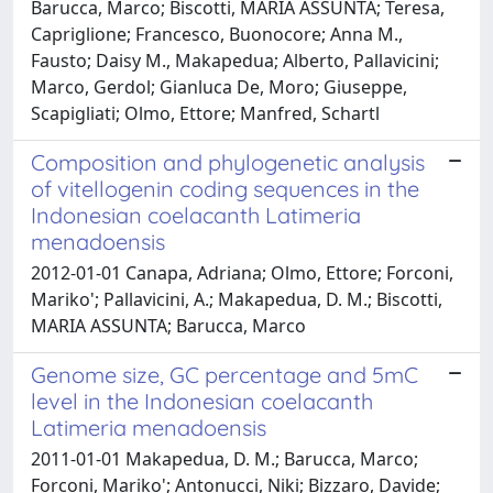
Barucca, Marco; Biscotti, MARIA ASSUNTA; Teresa,
Capriglione; Francesco, Buonocore; Anna M.,
Fausto; Daisy M., Makapedua; Alberto, Pallavicini;
Marco, Gerdol; Gianluca De, Moro; Giuseppe,
Scapigliati; Olmo, Ettore; Manfred, Schartl
Composition and phylogenetic analysis
of vitellogenin coding sequences in the
Indonesian coelacanth Latimeria
menadoensis
2012-01-01 Canapa, Adriana; Olmo, Ettore; Forconi,
Mariko'; Pallavicini, A.; Makapedua, D. M.; Biscotti,
MARIA ASSUNTA; Barucca, Marco
Genome size, GC percentage and 5mC
level in the Indonesian coelacanth
Latimeria menadoensis
2011-01-01 Makapedua, D. M.; Barucca, Marco;
Forconi, Mariko'; Antonucci, Niki; Bizzaro, Davide;