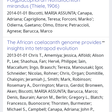
mirandus (Thiele, 1906)
2014-01-01 Biscotti, MARIA ASSUNTA; Canapa,
Adriana; Capriglione, Teresa; Forconi, Mariko';
Odierna, Gaetano; Olmo, Ettore; Petraccioli,
Agnese; Barucca, Marco
The African coelacanth genome provides
insights into tetrapod evolution
2013-01-01 Chris T., Amemiya; Jessica, Alföldi; Alison
P., Lee; Shaohua, Fan; Hervé, Philippe; Iain,
Maccallum; Ingo, Braasch; Tereza, Manousaki; Igor,
Schneider; Nicolas, Rohner; Chris, Organ; Domitille,
Chalopin; Jeramiah J., Smith; Mark, Robinson;
Rosemary A., Dorrington; Marco, Gerdol; Bronwen,
Aken; Biscotti, MARIA ASSUNTA; Barucca, Marco;
Denis, Baurain; Aaron M., Berlin; Gregory L., Blatch;
Francesco, Buonocore; Thorsten, Burmester;
Michael S., Campbell; Canapa, Adriana; John P.,