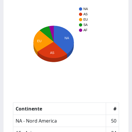
NA
AS
EU
SA
AF
NA
EU
AS
Continente
#
NA - Nord America
50