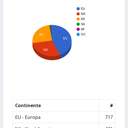
EU
NA
AS
SA
AF
OC
AS
EU
NA
Continente
#
EU - Europa
717