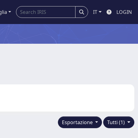
glia
IT
LOGIN
Esportazione
Tutti (1)