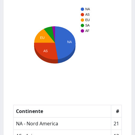
NA
AS
EU
SA
AF
EU
NA
AS
Continente
#
NA - Nord America
21