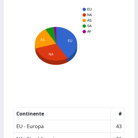
EU
NA
AS
SA
AF
AS
EU
NA
Continente
#
EU - Europa
43