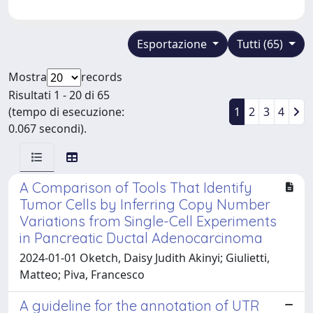
Esportazione
Tutti (65)
Mostra
records
Risultati 1 - 20 di 65
(tempo di esecuzione:
1
2
3
4
0.067 secondi).
A Comparison of Tools That Identify
Tumor Cells by Inferring Copy Number
Variations from Single-Cell Experiments
in Pancreatic Ductal Adenocarcinoma
2024-01-01 Oketch, Daisy Judith Akinyi; Giulietti,
Matteo; Piva, Francesco
A guideline for the annotation of UTR