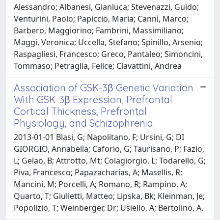
Alessandro; Albanesi, Gianluca; Stevenazzi, Guido;
Venturini, Paolo; Papiccio, Maria; Cannì, Marco;
Barbero, Maggiorino; Fambrini, Massimiliano;
Maggi, Veronica; Uccella, Stefano; Spinillo, Arsenio;
Raspagliesi, Francesco; Greco, Pantaleo; Simoncini,
Tommaso; Petraglia, Felice; Ciavattini, Andrea
Association of GSK-3β Genetic Variation
With GSK-3β Expression, Prefrontal
Cortical Thickness, Prefrontal
Physiology, and Schizophrenia.
2013-01-01 Blasi, G; Napolitano, F; Ursini, G; DI
GIORGIO, Annabella; Caforio, G; Taurisano, P; Fazio,
L; Gelao, B; Attrotto, Mt; Colagiorgio, L; Todarello, G;
Piva, Francesco; Papazacharias, A; Masellis, R;
Mancini, M; Porcelli, A; Romano, R; Rampino, A;
Quarto, T; Giulietti, Matteo; Lipska, Bk; Kleinman, Je;
Popolizio, T; Weinberger, Dr; Usiello, A; Bertolino, A.