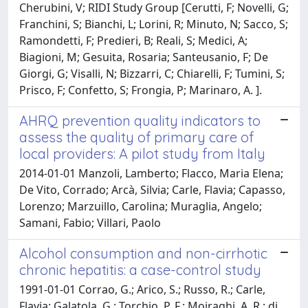
Cherubini, V; RIDI Study Group [Cerutti, F; Novelli, G;
Franchini, S; Bianchi, L; Lorini, R; Minuto, N; Sacco, S;
Ramondetti, F; Predieri, B; Reali, S; Medici, A;
Biagioni, M; Gesuita, Rosaria; Santeusanio, F; De
Giorgi, G; Visalli, N; Bizzarri, C; Chiarelli, F; Tumini, S;
Prisco, F; Confetto, S; Frongia, P; Marinaro, A. ].
AHRQ prevention quality indicators to
assess the quality of primary care of
local providers: A pilot study from Italy
2014-01-01 Manzoli, Lamberto; Flacco, Maria Elena;
De Vito, Corrado; Arcà, Silvia; Carle, Flavia; Capasso,
Lorenzo; Marzuillo, Carolina; Muraglia, Angelo;
Samani, Fabio; Villari, Paolo
Alcohol consumption and non-cirrhotic
chronic hepatitis: a case-control study
1991-01-01 Corrao, G.; Arico, S.; Russo, R.; Carle,
Flavia; Galatola, G.; Torchio, P. F.; Moiraghi, A. R.; di