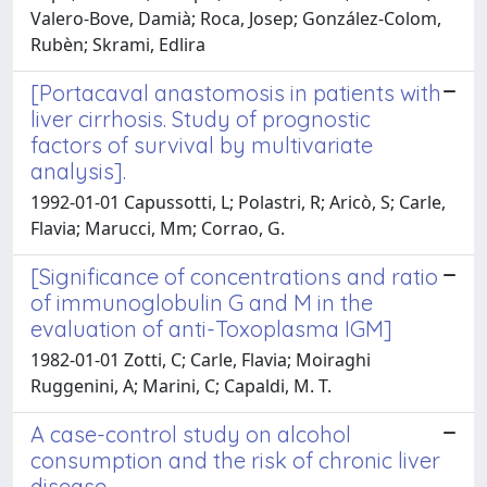
Valero-Bove, Damià; Roca, Josep; González-Colom,
Rubèn; Skrami, Edlira
[Portacaval anastomosis in patients with
liver cirrhosis. Study of prognostic
factors of survival by multivariate
analysis].
1992-01-01 Capussotti, L; Polastri, R; Aricò, S; Carle,
Flavia; Marucci, Mm; Corrao, G.
[Significance of concentrations and ratio
of immunoglobulin G and M in the
evaluation of anti-Toxoplasma IGM]
1982-01-01 Zotti, C; Carle, Flavia; Moiraghi
Ruggenini, A; Marini, C; Capaldi, M. T.
A case-control study on alcohol
consumption and the risk of chronic liver
disease