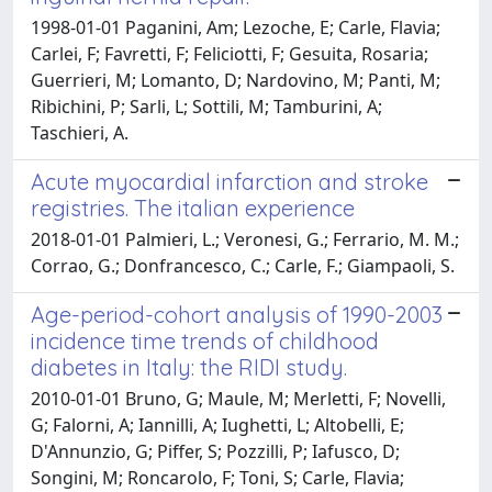
1998-01-01 Paganini, Am; Lezoche, E; Carle, Flavia;
Carlei, F; Favretti, F; Feliciotti, F; Gesuita, Rosaria;
Guerrieri, M; Lomanto, D; Nardovino, M; Panti, M;
Ribichini, P; Sarli, L; Sottili, M; Tamburini, A;
Taschieri, A.
Acute myocardial infarction and stroke
registries. The italian experience
2018-01-01 Palmieri, L.; Veronesi, G.; Ferrario, M. M.;
Corrao, G.; Donfrancesco, C.; Carle, F.; Giampaoli, S.
Age-period-cohort analysis of 1990-2003
incidence time trends of childhood
diabetes in Italy: the RIDI study.
2010-01-01 Bruno, G; Maule, M; Merletti, F; Novelli,
G; Falorni, A; Iannilli, A; Iughetti, L; Altobelli, E;
D'Annunzio, G; Piffer, S; Pozzilli, P; Iafusco, D;
Songini, M; Roncarolo, F; Toni, S; Carle, Flavia;