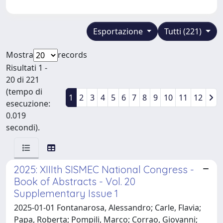
Esportazione
Tutti (221)
Mostra
records
Risultati 1 -
20 di 221
(tempo di
1
2
3
4
5
6
7
8
9
10
11
12
esecuzione:
0.019
secondi).
2025: XIIIth SISMEC National Congress -
Book of Abstracts - Vol. 20
Supplementary Issue 1
2025-01-01 Fontanarosa, Alessandro; Carle, Flavia;
Papa, Roberta; Pompili, Marco; Corrao, Giovanni;