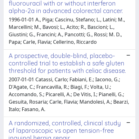
fluorouracil with or without interferon
alpha-2a in advanced colorectal cancer.
1996-01-01 A., Piga; Cascinu, Stefano; L., Latini; M.,
Marcellini; M., Bavosi; L., Acito; R., Bascioni; L.,
Giustini; G., Francini; A., Pancotti; G., Rossi; M. D.,
Papa; Carle, Flavia; Cellerino, Riccardo
A prospective, double-blind, placebo-
controlled trial to establish a safe gluten
threshold for patients with celiac disease.
2007-01-01 Catassi, Carlo; Fabiani, E.; Iacono, G.;
D'Agate, C.; Francavilla, R.; Biagi, F.; Volta, U.;
Accomando, S.; Picarelli, A.; De Vitis, I.; Pianelli, G.;
Gesuita, Rosaria; Carle, Flavia; Mandolesi, A.; Bearzi,
Italo; Fasano, A.
A randomized, controlled, clinical study
of laparoscopic vs open tension-free
inguinal hernia repair.