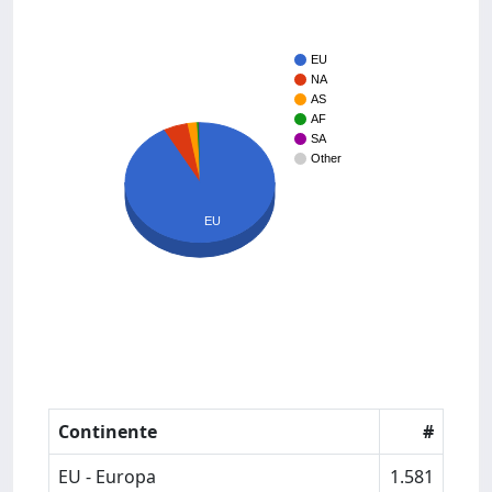
EU
NA
AS
AF
SA
Other
EU
Continente
#
EU - Europa
1.581