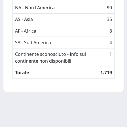
NA - Nord America
90
AS - Asia
35
AF - Africa
8
SA - Sud America
4
Continente sconosciuto - Info sul
1
continente non disponibili
Totale
1.719
Powered by
IRIS
-
about IRIS
-
Utilizzo dei cookie
-
Privacy
Copyright © 2026