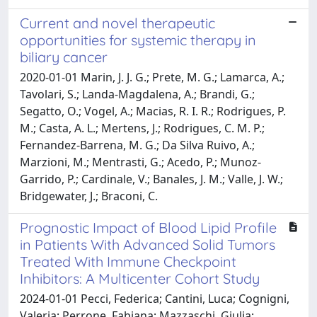
Current and novel therapeutic
opportunities for systemic therapy in
biliary cancer
2020-01-01 Marin, J. J. G.; Prete, M. G.; Lamarca, A.;
Tavolari, S.; Landa-Magdalena, A.; Brandi, G.;
Segatto, O.; Vogel, A.; Macias, R. I. R.; Rodrigues, P.
M.; Casta, A. L.; Mertens, J.; Rodrigues, C. M. P.;
Fernandez-Barrena, M. G.; Da Silva Ruivo, A.;
Marzioni, M.; Mentrasti, G.; Acedo, P.; Munoz-
Garrido, P.; Cardinale, V.; Banales, J. M.; Valle, J. W.;
Bridgewater, J.; Braconi, C.
Prognostic Impact of Blood Lipid Profile
in Patients With Advanced Solid Tumors
Treated With Immune Checkpoint
Inhibitors: A Multicenter Cohort Study
2024-01-01 Pecci, Federica; Cantini, Luca; Cognigni,
Valeria; Perrone, Fabiana; Mazzaschi, Giulia;