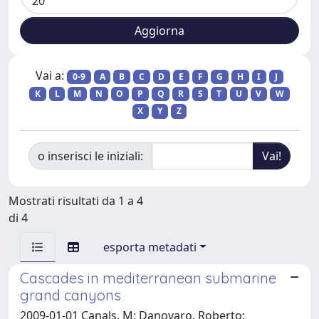
Vai a:
0-9
A
B
C
D
E
F
G
H
I
J
K
L
M
N
O
P
Q
R
S
T
U
V
W
X
Y
Z
o inserisci le iniziali:
Mostrati risultati da 1 a 4
di 4
esporta metadati
Cascades in mediterranean submarine
grand canyons
2009-01-01 Canals, M; Danovaro, Roberto;