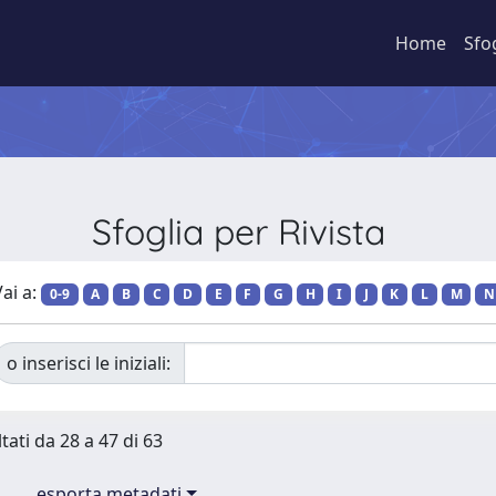
Home
Sfo
Sfoglia per Rivista
ai a:
0-9
A
B
C
D
E
F
G
H
I
J
K
L
M
N
o inserisci le iniziali:
tati da 28 a 47 di 63
esporta metadati