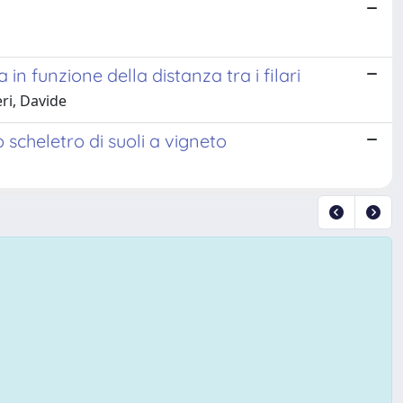
i
in funzione della distanza tra i filari
eri, Davide
o scheletro di suoli a vigneto