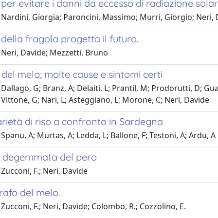
per evitare i danni da eccesso di radiazione sola
Nardini, Giorgia; Paroncini, Massimo; Murri, Giorgio; Neri,
della fragola progetta il futuro.
 Neri, Davide; Mezzetti, Bruno
del melo; molte cause e sintomi certi
allago, G; Branz, A; Delaiti, L; Prantil, M; Prodorutti, D; Guala
; Vittone, G; Nari, L; Asteggiano, L; Morone, C; Neri, Davide
ietà di riso a confronto in Sardegna
Spanu, A; Murtas, A; Ledda, L; Ballone, F; Testoni, A; Ardu, A
 degemmata del pero
Zucconi, F.; Neri, Davide
rafo del melo.
Zucconi, F.; Neri, Davide; Colombo, R.; Cozzolino, E.