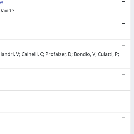
re
 Davide
ndri, V; Cainelli, C; Profaizer, D; Bondio, V; Culatti, P;