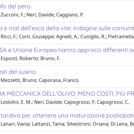
fo del pero.
Zucconi, F.; Neri, Davide; Caggiano, P.
 e mal dell'esca della vite: indagine sulle comuni
icci, F.; Corti, Giuseppe; Agnelli, A.; Cuniglio, R.; Pietramellar
SA e Unione Europea hanno approcci differenti 
Esposti, Roberto; Bruno, F.
sti del susino.
 Mezzetti, Bruno; Capocasa, Franco
A MECCANICA DELL’OLIVO: MENO COSTI, PIÙ P
Lodolini, E. M.; Neri, Davide; Capogrossi, F; Capogrossi, C.
 tardiva per ottenere una maturazione posticipat
Lanari, Vania; Lattanzi, Tania; Silvestroni, Oriana; Di Lena, Br