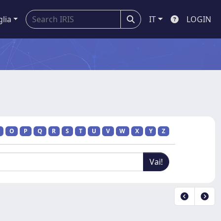
glia
IT
LOGIN
O
P
Q
R
S
T
U
V
W
X
Y
Z