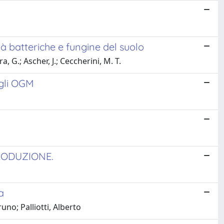
tà batteriche e fungine del suolo
a, G.; Ascher, J.; Ceccherini, M. T.
agli OGM
RODUZIONE.
a
uno; Palliotti, Alberto