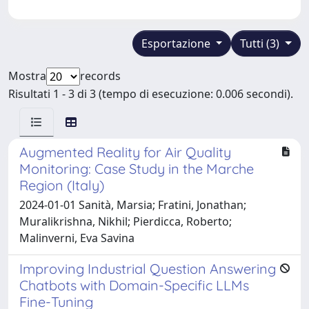
Esportazione
Tutti (3)
Mostra
records
Risultati 1 - 3 di 3 (tempo di esecuzione: 0.006 secondi).
Augmented Reality for Air Quality
Monitoring: Case Study in the Marche
Region (Italy)
2024-01-01 Sanità, Marsia; Fratini, Jonathan;
Muralikrishna, Nikhil; Pierdicca, Roberto;
Malinverni, Eva Savina
Improving Industrial Question Answering
Chatbots with Domain-Specific LLMs
Fine-Tuning