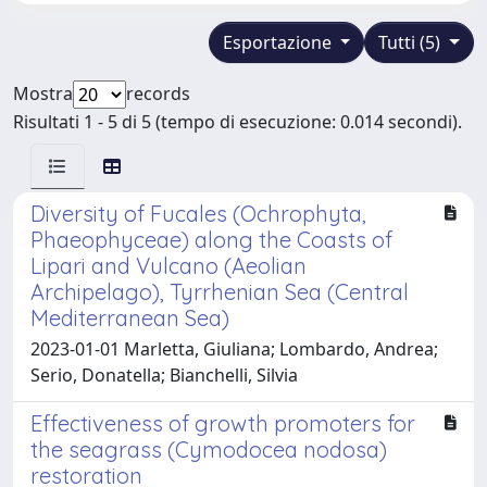
Esportazione
Tutti (5)
Mostra
records
Risultati 1 - 5 di 5 (tempo di esecuzione: 0.014 secondi).
Diversity of Fucales (Ochrophyta,
Phaeophyceae) along the Coasts of
Lipari and Vulcano (Aeolian
Archipelago), Tyrrhenian Sea (Central
Mediterranean Sea)
2023-01-01 Marletta, Giuliana; Lombardo, Andrea;
Serio, Donatella; Bianchelli, Silvia
Effectiveness of growth promoters for
the seagrass (Cymodocea nodosa)
restoration