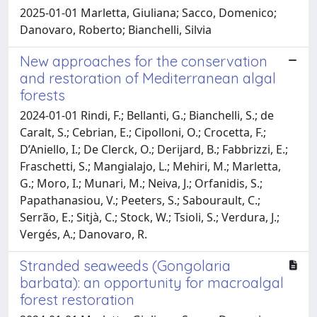
2025-01-01 Marletta, Giuliana; Sacco, Domenico;
Danovaro, Roberto; Bianchelli, Silvia
New approaches for the conservation
and restoration of Mediterranean algal
forests
2024-01-01 Rindi, F.; Bellanti, G.; Bianchelli, S.; de
Caralt, S.; Cebrian, E.; Cipolloni, O.; Crocetta, F.;
D’Aniello, I.; De Clerck, O.; Derijard, B.; Fabbrizzi, E.;
Fraschetti, S.; Mangialajo, L.; Mehiri, M.; Marletta,
G.; Moro, I.; Munari, M.; Neiva, J.; Orfanidis, S.;
Papathanasiou, V.; Peeters, S.; Sabourault, C.;
Serrão, E.; Sitjà, C.; Stock, W.; Tsioli, S.; Verdura, J.;
Vergés, A.; Danovaro, R.
Stranded seaweeds (Gongolaria
barbata): an opportunity for macroalgal
forest restoration