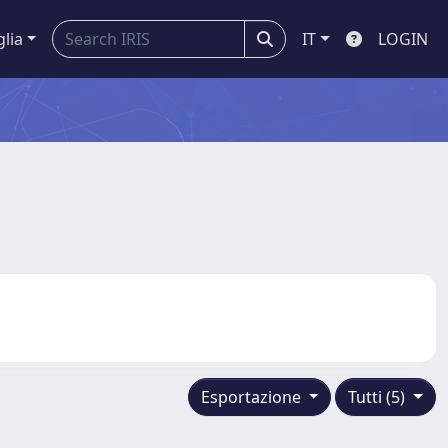
glia
IT
LOGIN
Esportazione
Tutti (5)