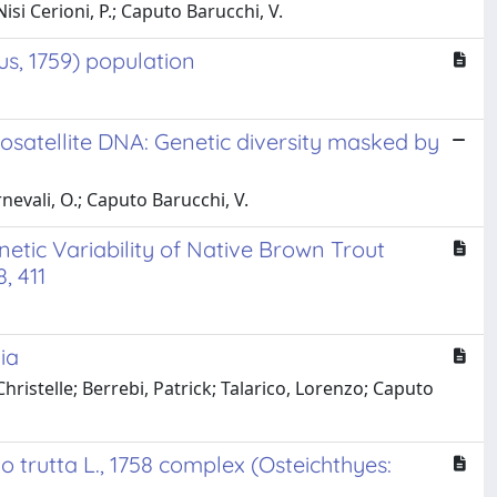
Nisi Cerioni, P.; Caputo Barucchi, V.
us, 1759) population
osatellite DNA: Genetic diversity masked by
arnevali, O.; Caputo Barucchi, V.
tic Variability of Native Brown Trout
, 411
ia
ristelle; Berrebi, Patrick; Talarico, Lorenzo; Caputo
trutta L., 1758 complex (Osteichthyes: