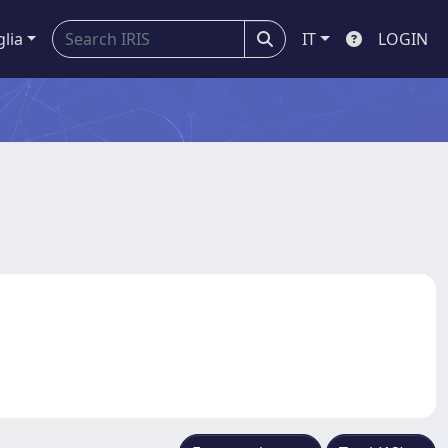
glia
IT
LOGIN