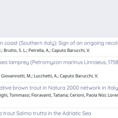
coast (Southern italy): Sign of an ongoing recol
.; Brutto, S. L.; Petrella, A.; Caputo Barucchi, V.
ea lamprey (Petromyzon marinus Linnaeus, 1758:
M.; Giovannotti, M.; Lucchetti, A.; Caputo Barucchi, V.
native brown trout in Natura 2000 network in Italy
ghi, Tommaso; Fioravanti, Tatiana; Cerioni, Paola Nisi; Lore
a trout Salmo trutta in the Adriatic Sea