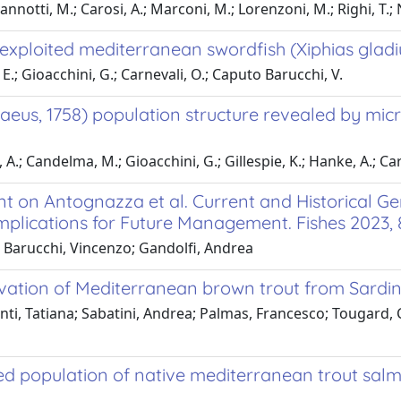
annotti, M.; Carosi, A.; Marconi, M.; Lorenzoni, M.; Righi, T.; 
rexploited mediterranean swordfish (Xiphias gladi
, E.; Gioacchini, G.; Carnevali, O.; Caputo Barucchi, V.
aeus, 1758) population structure revealed by micr
a, A.; Candelma, M.; Gioacchini, G.; Gillespie, K.; Hanke, A.; C
on Antognazza et al. Current and Historical Gene
mplications for Future Management. Fishes 2023, 8
 Barucchi, Vincenzo; Gandolfi, Andrea
ation of Mediterranean brown trout from Sardin
i, Tatiana; Sabatini, Andrea; Palmas, Francesco; Tougard, Ch
 population of native mediterranean trout salmo 